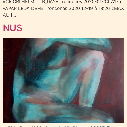
«CRICRI HELMUT B_DAY» Troncones 2020-01-04 7:17h
«APAP LEDA DBH» Troncones 2020 12-19 à 18:26 «MAX
AU […]
NUS