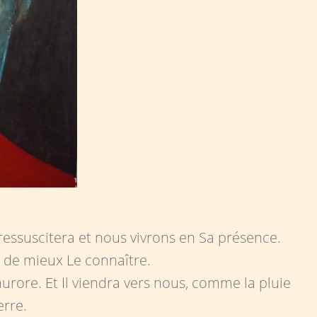
 ressuscitera et nous vivrons en Sa présence.
n de mieux Le connaître.
’aurore. Et Il viendra vers nous, comme la pluie
erre.