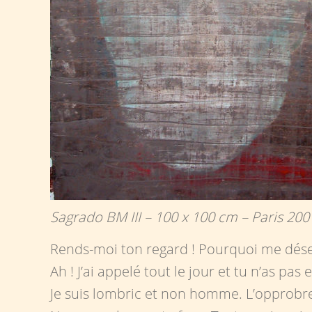
Sagrado BM III – 100 x 100 cm – Paris 2001
Rends-moi ton regard ! Pourquoi me désem
Ah ! J’ai appelé tout le jour et tu n’as pa
Je suis lombric et non homme. L’opprobre