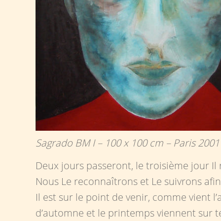
Sagrado BM I – 100 x 100 cm – Paris 2001
Deux jours passeront, le troisième jour Il
Nous Le reconnaîtrons et Le suivrons afi
Il est sur le point de venir, comme vient l
d’automne et le printemps viennent sur t