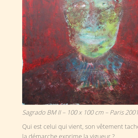
Sagrado BM II – 100 x 100 cm – Paris 2001 
Qui est celui qui vient, son vêtement tach
la démarche exprime la vigueur ?