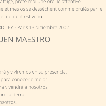
ffligé, prête-moi une oreille attentive.
mée et mes os se dessèchent comme brûlés par le
r le moment est venu.
DILEY • Paris 13 diciembre 2002
BUEN MAESTRO
ará y viviremos en su presencia.
 para conocerle mejor.
ra y vendrá a nosotros,
re la tierra.
osotros.